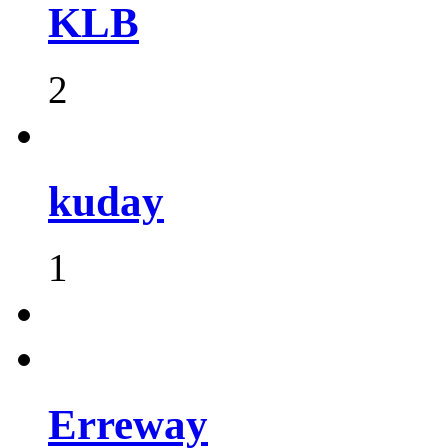
KLB
2
kuday
1
Erreway