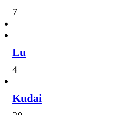
7
Lu
4
Kudai