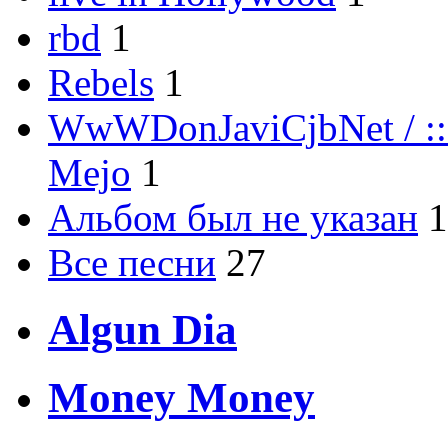
rbd
1
Rebels
1
WwWDonJaviCjbNet / ::
Mejo
1
Альбом был не указан
1
Все песни
27
Algun Dia
Money Money