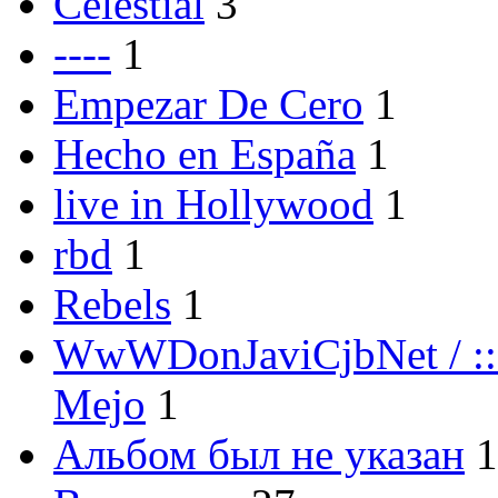
Celestial
3
----
1
Empezar De Cero
1
Hecho en España
1
live in Hollywood
1
rbd
1
Rebels
1
WwWDonJaviCjbNet / ::
Mejo
1
Альбом был не указан
1