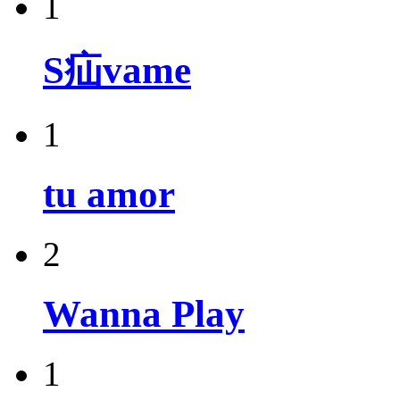
1
S疝vame
1
tu amor
2
Wanna Play
1