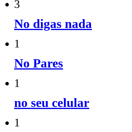
3
No digas nada
1
No Pares
1
no seu celular
1