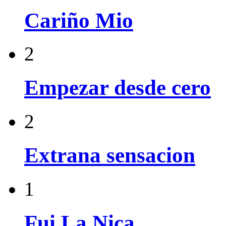
Cariño Mio
2
Empezar desde cero
2
Extrana sensacion
1
Fui La Niсa