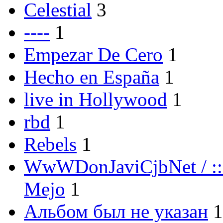
Celestial
3
----
1
Empezar De Cero
1
Hecho en España
1
live in Hollywood
1
rbd
1
Rebels
1
WwWDonJaviCjbNet / ::
Mejo
1
Альбом был не указан
1