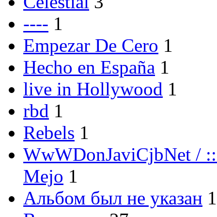
Celestial
3
----
1
Empezar De Cero
1
Hecho en España
1
live in Hollywood
1
rbd
1
Rebels
1
WwWDonJaviCjbNet / ::
Mejo
1
Альбом был не указан
1