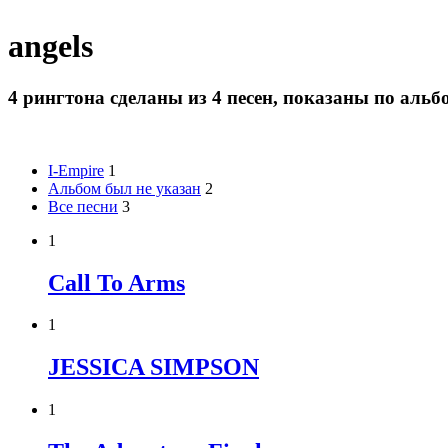
angels
4 рингтона сделаны из 4 песен, показаны по альб
I-Empire
1
Альбом был не указан
2
Все песни
3
1
Call To Arms
1
JESSICA SIMPSON
1