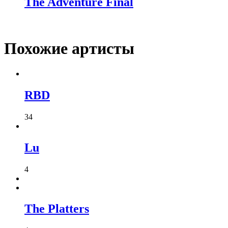
The Adventure Final
Похожие артисты
RBD
34
Lu
4
The Platters