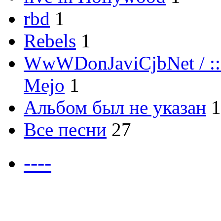
rbd
1
Rebels
1
WwWDonJaviCjbNet / ::
Mejo
1
Альбом был не указан
1
Все песни
27
----