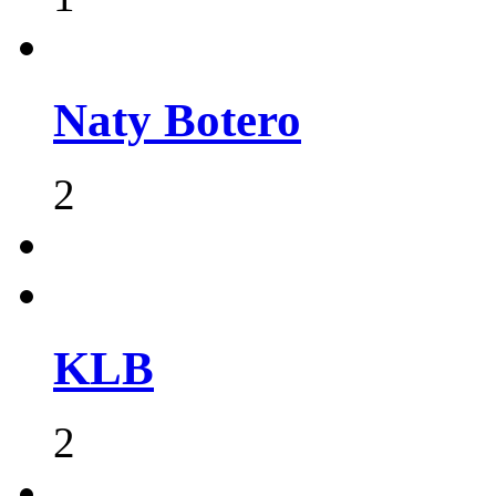
Naty Botero
2
KLB
2