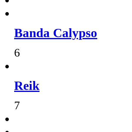
Banda Calypso
6
Reik
7