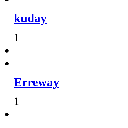
kuday
1
Erreway
1