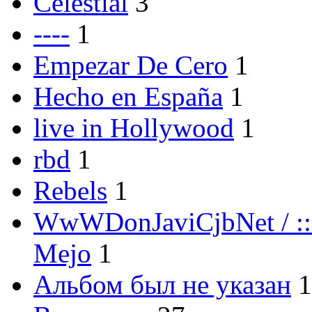
Celestial
3
----
1
Empezar De Cero
1
Hecho en España
1
live in Hollywood
1
rbd
1
Rebels
1
WwWDonJaviCjbNet / ::
Mejo
1
Альбом был не указан
1