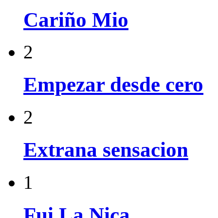
Cariño Mio
2
Empezar desde cero
2
Extrana sensacion
1
Fui La Niсa