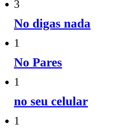
3
No digas nada
1
No Pares
1
no seu celular
1