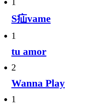
1
S疝vame
1
tu amor
2
Wanna Play
1