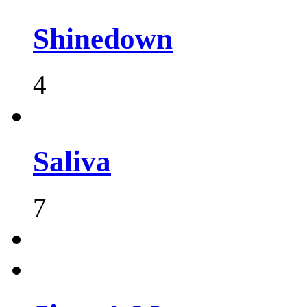
Shinedown
4
Saliva
7