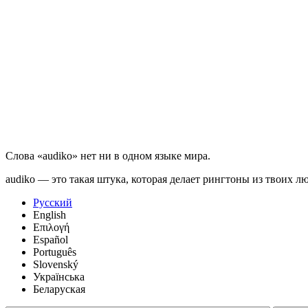
Слова «audiko» нет ни в одном языке мира.
audiko — это такая штука, которая делает рингтоны из твоих л
Русский
English
Επιλογή
Español
Português
Slovenský
Українська
Беларуская