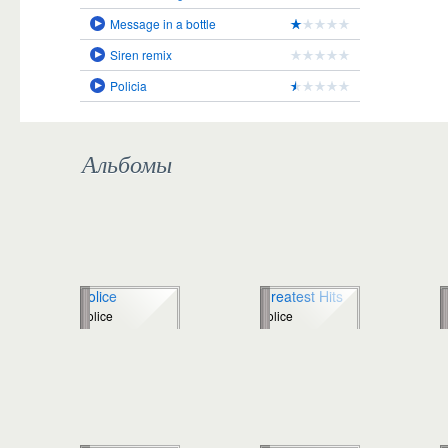
Message in a bottle
Siren remix
Policia
Альбомы
police
Greatest Hits
C
police
police
p