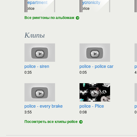
Department
Sycronicity
-
police
police
p
Все рингтоны по альбомам
Клипы
police - siren
police - police car
p
0:35
0:05
4
police - every brake
police - Plice
p
3:55
0:08
0
Посомтреть все клипы police