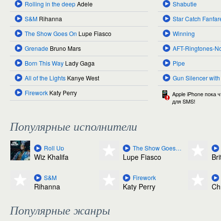
Rolling in the deep
Adele
Shabutie
S&M
Rihanna
Star Catch Fanfar
The Show Goes On
Lupe Fiasco
Winning
Grenade
Bruno Mars
AFT-Ringtones-N
Born This Way
Lady Gaga
Pipe
All of the Lights
Kanye West
Gun Silencer with
Firework
Katy Perry
Apple iPhone пока 
для SMS!
Популярные исполнители
Roll Up
The Show Goes On
Wiz Khalifa
Lupe Fiasco
Br
S&M
Firework
Rihanna
Katy Perry
Ch
Популярные жанры