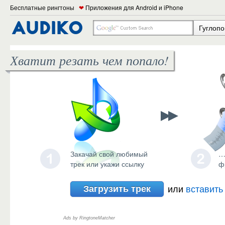
Бесплатные рингтоны
❤
Приложения для Android и iPhone
Гуглопо
Хватит резать чем попало!
Закачай свой любимый
…
трек или укажи ссылку
ф
Загрузить трек
или
вставить
Ads by RingtoneMatcher