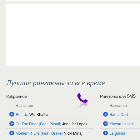
Загрузка...
Лучшие рингтоны за все время
Избранное
Рингтоны для SMS
Название
Название
Roll Up
Wiz Khalifa
Had a Dad
On The Floor (Feat. Pitbull)
Jennifer Lopez
Klaxon-italien1
Moment 4 Life (Feat. Drake)
Nicki Minaj
La gracia