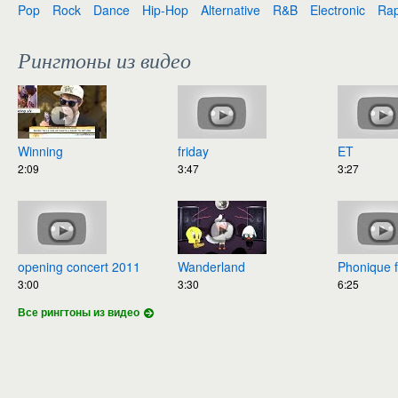
Pop
Rock
Dance
Hip-Hop
Alternative
R&B
Electronic
Ra
Рингтоны из видео
Winning
friday
ET
2:09
3:47
3:27
opening concert 2011
Wanderland
Phonique feat. Rebec
3:00
3:30
6:25
Все рингтоны из видео