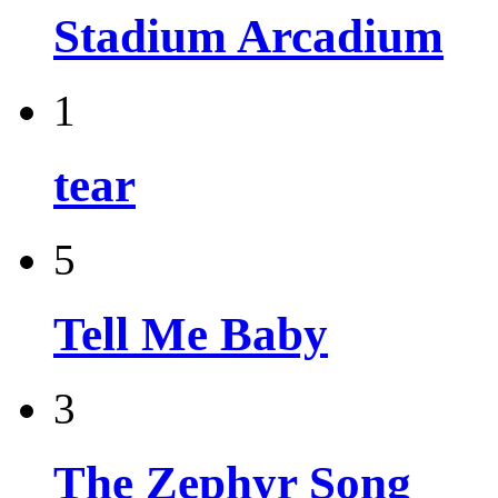
Stadium Arcadium
1
tear
5
Tell Me Baby
3
The Zephyr Song