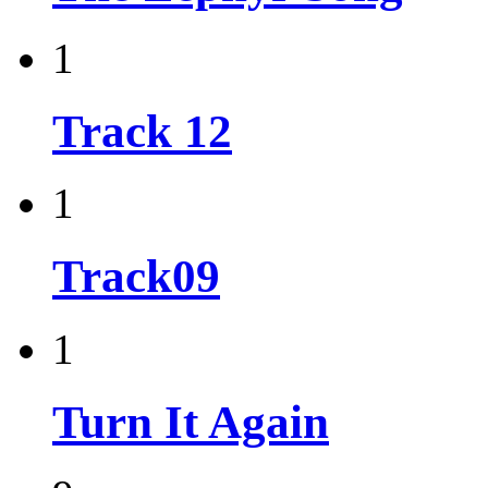
1
Track 12
1
Track09
1
Turn It Again