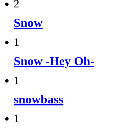
2
Snow
1
Snow -Hey Oh-
1
snowbass
1