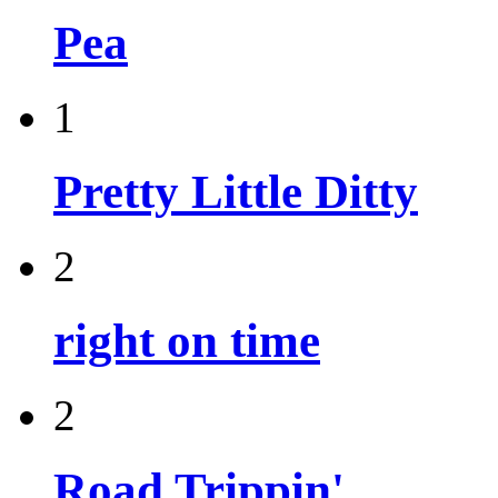
Pea
1
Pretty Little Ditty
2
right on time
2
Road Trippin'