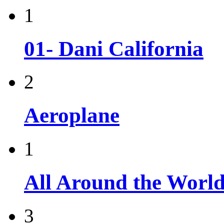
1
01- Dani California
2
Aeroplane
1
All Around the Worl
3