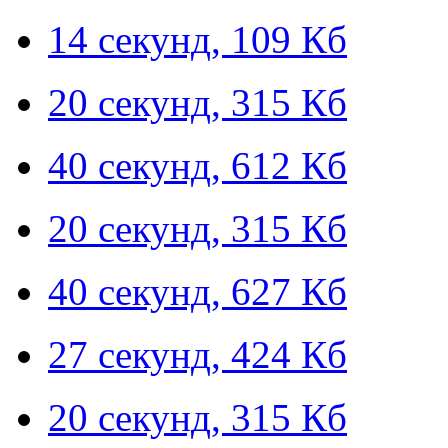
14 секунд, 109 Кб
20 секунд, 315 Кб
40 секунд, 612 Кб
20 секунд, 315 Кб
40 секунд, 627 Кб
27 секунд, 424 Кб
20 секунд, 315 Кб