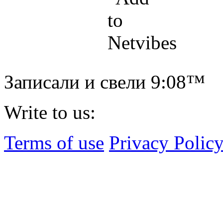
Записали и свели
9:08™
Write to us:
Terms of use
Privacy Polic