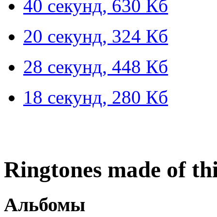
40 секунд, 630 Кб
20 секунд, 324 Кб
28 секунд, 448 Кб
18 секунд, 280 Кб
Ringtones made of this
Альбомы