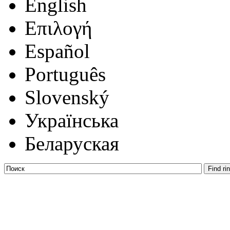
English
Επιλογή
Español
Português
Slovenský
Українська
Беларуская