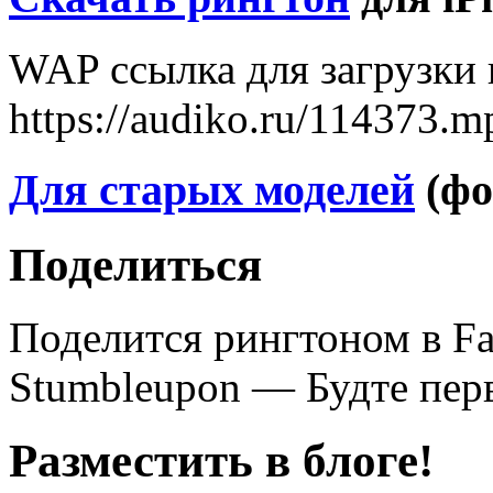
WAP ссылка для загрузки
https://audiko.ru/114373.m
Для старых моделей
(фо
Поделиться
Поделится рингтоном в F
Stumbleupon — Будте перв
Разместить в блоге!