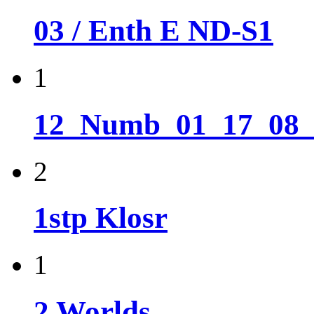
03 / Enth E ND-S1
1
12_Numb_01_17_08
2
1stp Klosr
1
2 Worlds