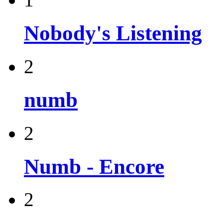
Nobody's Listening
2
numb
2
Numb - Encore
2