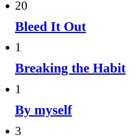
20
Bleed It Out
1
Breaking the Habit
1
By myself
3