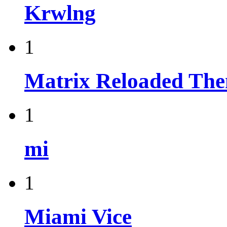
Krwlng
1
Matrix Reloaded Th
1
mi
1
Miami Vice