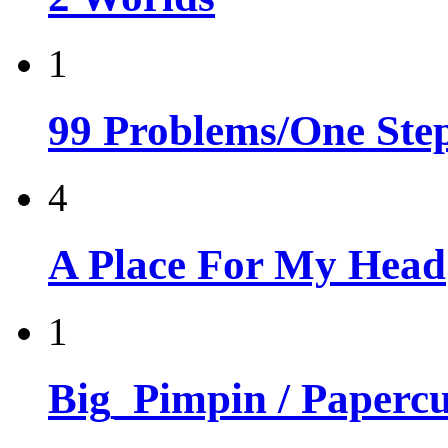
1
99 Problems/One Step
4
A Place For My Head
1
Big_Pimpin / Papercu