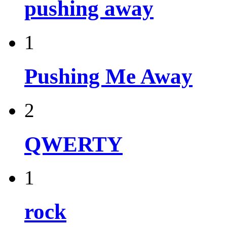
pushing away
1
Pushing Me Away
2
QWERTY
1
rock