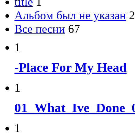
title
1
Альбом был не указан
2
Все песни
67
1
-Place For My Head
1
01_What_Ive_Done_
1