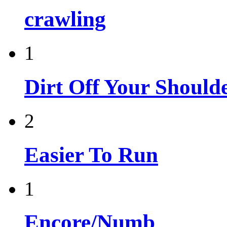
crawling
1
Dirt Off Your Should
2
Easier To Run
1
Encore/Numb