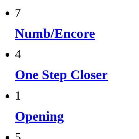
7
Numb/Encore
4
One Step Closer
1
Opening
5