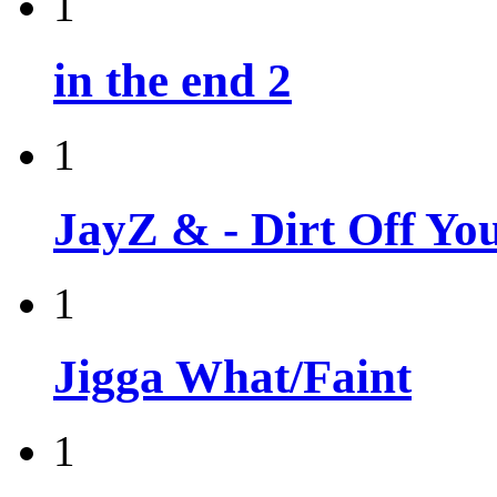
1
in the end 2
1
JayZ & - Dirt Off Yo
1
Jigga What/Faint
1