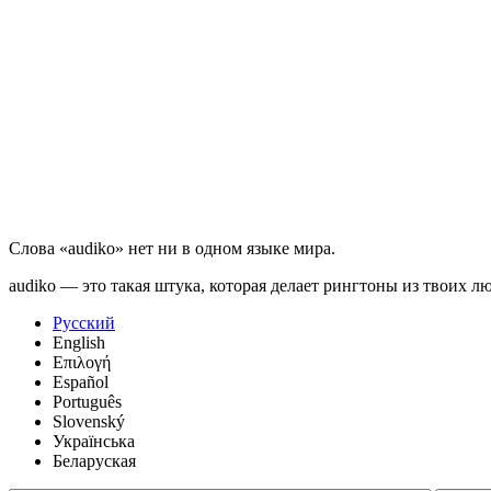
Слова «audiko» нет ни в одном языке мира.
audiko — это такая штука, которая делает рингтоны из твоих л
Русский
English
Επιλογή
Español
Português
Slovenský
Українська
Беларуская