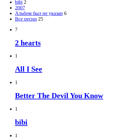
bibi
2
2007
Альбом был не указан
6
Все песни
25
7
2 hearts
1
All I See
1
Better The Devil You Know
1
bibi
1