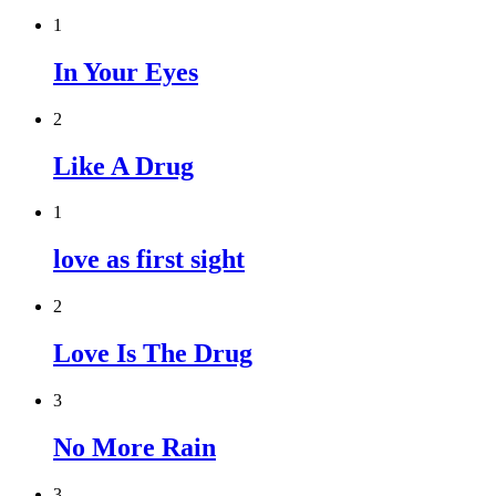
1
In Your Eyes
2
Like A Drug
1
love as first sight
2
Love Is The Drug
3
No More Rain
3