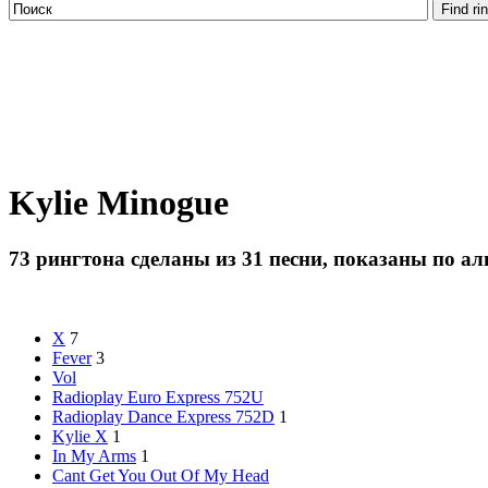
Kylie Minogue
73 рингтона сделаны из 31 песни, показаны по а
X
7
Fever
3
Vol
Radioplay Euro Express 752U
Radioplay Dance Express 752D
1
Kylie X
1
In My Arms
1
Cant Get You Out Of My Head