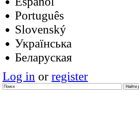
Español
Português
Slovenský
Українська
Беларуская
Log in
or
register