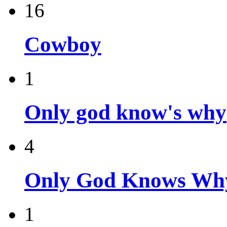
16
Cowboy
1
Only god know's why
4
Only God Knows Wh
1