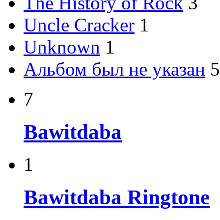
The History of Rock
3
Uncle Cracker
1
Unknown
1
Альбом был не указан
5
7
Bawitdaba
1
Bawitdaba Ringtone