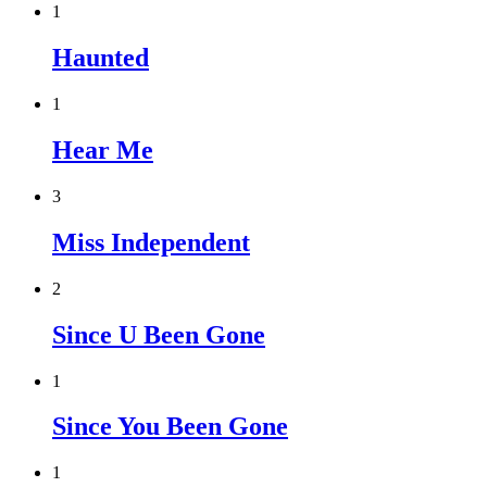
1
Haunted
1
Hear Me
3
Miss Independent
2
Since U Been Gone
1
Since You Been Gone
1