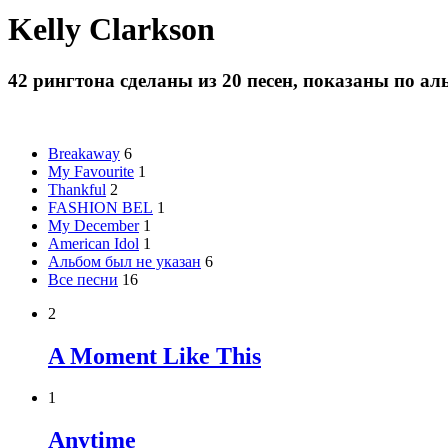
Kelly Clarkson
42 рингтона сделаны из 20 песен, показаны по ал
Breakaway
6
My Favourite
1
Thankful
2
FASHION BEL
1
My December
1
American Idol
1
Альбом был не указан
6
Все песни
16
2
A Moment Like This
1
Anytime