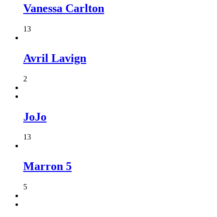
Vanessa Carlton
13
Avril Lavign
2
JoJo
13
Marron 5
5