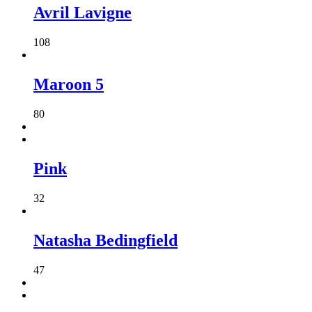
Avril Lavigne
108
Maroon 5
80
Pink
32
Natasha Bedingfield
47