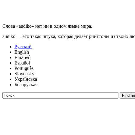
Слова «audiko» нет ни в одном языке мира.
audiko — это такая штука, которая делает рингтоны из твоих л
Русский
English
Επιλογή
Español
Português
Slovenský
Українська
Беларуская