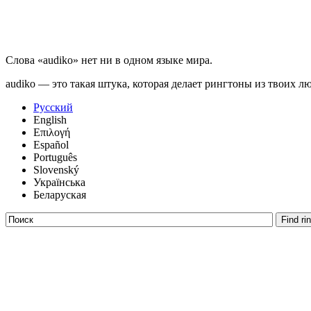
Слова «audiko» нет ни в одном языке мира.
audiko — это такая штука, которая делает рингтоны из твоих л
Русский
English
Επιλογή
Español
Português
Slovenský
Українська
Беларуская