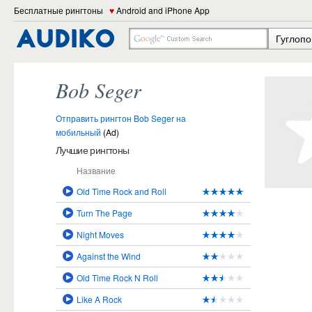
Бесплатные рингтоны
♥
Android and iPhone App
Гуглопо
Bob Seger
Отправить рингтон Bob Seger на
мобильный
(Ad)
Лучшие рингтоны
Название
Old Time Rock and Roll
Turn The Page
Night Moves
Against the Wind
Old Time Rock N Roll
Like A Rock