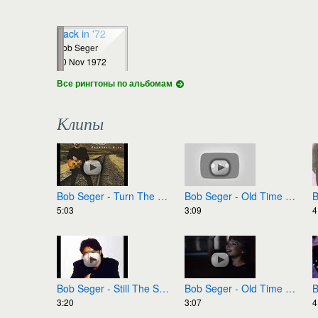
Back in '72
Bob Seger
30 Nov 1972
Все рингтоны по альбомам
Клипы
Bob Seger - Turn The Page
Bob Seger - Old Time Rock N Roll
B
5:03
3:09
4
Bob Seger - Still The Same
Bob Seger - Old Time Rock and Roll
B
3:20
3:07
4