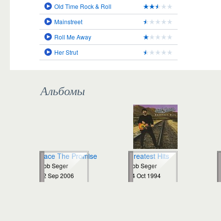
Old Time Rock & Roll
Mainstreet
Roll Me Away
Her Strut
Альбомы
Face The Promise
Greatest Hits
B
Bob Seger
Bob Seger
B
12 Sep 2006
24 Oct 1994
3