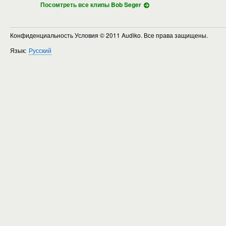
Посомтреть все клипы Bob Seger
Конфиденциальность Условия
© 2011 Audiko. Все права защищены.
Язык:
Русский