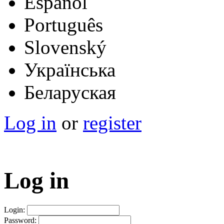
Español
Português
Slovenský
Українська
Беларуская
Log in
or
register
Log in
Login:
Password: